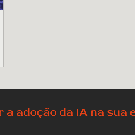
 SP
is
5
 a adoção da IA na sua e
a
do
e